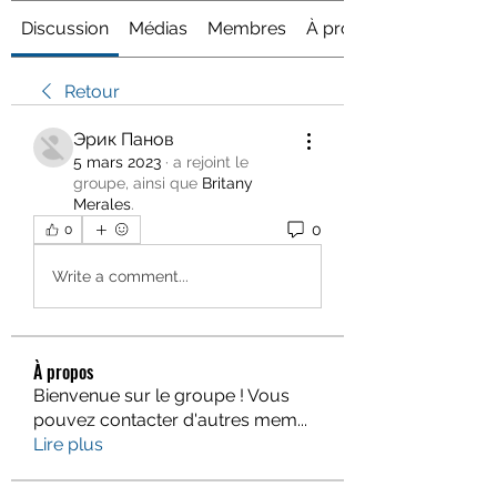
Discussion
Médias
Membres
À propos
Retour
Эрик Панов
5 mars 2023
·
a rejoint le
groupe, ainsi que
Britany
Merales
.
0
0
Write a comment...
À propos
Bienvenue sur le groupe ! Vous
pouvez contacter d'autres mem
...
Lire plus