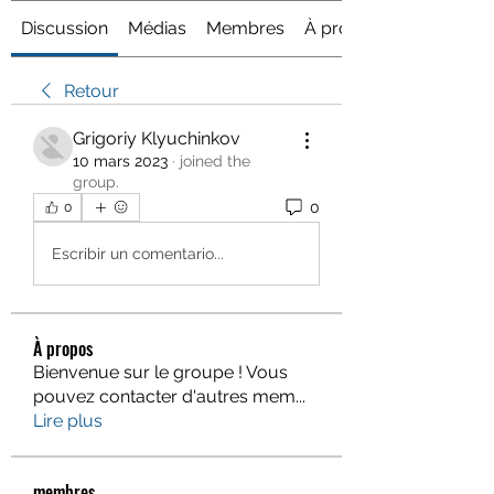
Discussion
Médias
Membres
À propos
Retour
Grigoriy Klyuchinkov
10 mars 2023
·
joined the
group.
0
0
Escribir un comentario...
À propos
Bienvenue sur le groupe ! Vous
pouvez contacter d'autres mem
...
Lire plus
membres