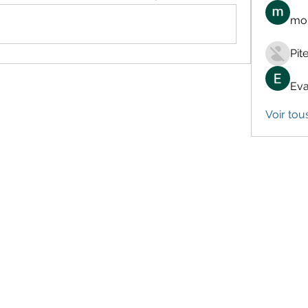
mon
Pit
Eva
Voir tou