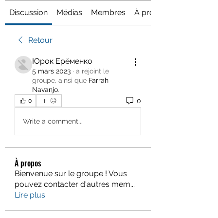
Discussion
Médias
Membres
À propos
Retour
Юрок Ерёменко
5 mars 2023
·
a rejoint le
groupe, ainsi que
Farrah
Navanjo
.
0
0
Write a comment...
À propos
Bienvenue sur le groupe ! Vous
pouvez contacter d'autres mem
...
Lire plus