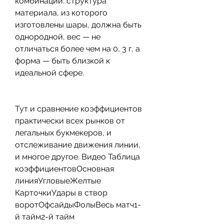
комбинации: структура 
материала, из которого 
изготовлены шары, должна быть 
однородной, вес — не 
отличаться более чем на 0, 3 г, а 
форма — быть близкой к 
идеальной сфере.
Тут и сравнение коэффициентов 
практически всех рынков от 
легальных букмекеров, и 
отслеживание движения линии, 
и многое другое. Видео Таблица 
коэффициентовОсновная 
линияУгловыеЖелтые 
КарточкиУдары в створ 
воротОфсайдыФолыВесь матч1-
й тайм2-й тайм 