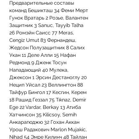
Предварительные составы 
команд Бешикташ 34 Феми Мерт 
Гунок Вратарь 2 Розье, Валантен 
Защитник 3 Sanuc, Tayyib Talha 
26 Ромэйн Саисс 77 Meras, 
Cengiz Umut 83 Фернандеш, 
Жедсон Полузащитник 8 Салих 
Укан 11 Деле Алли 15 Нафан 
Редмонд 9 Дженк Тосун 
Нападающий 40 Мулека, 
Джексон 1 Эрсин Дестаноглу 20 
Нецип Уйсал 23 Веллингтон 88 
Тайфур Бингол 17 Кесгин, Керем 
18 Рашид Геззал 75 Tıknaz, Demir 
Ege 22 Vardar, Berkay 13 Атиба 
Хатчинсон 35 Kilicsoy, Semih 
Анкарагюджю 32 Гохан Аккан 
Урош Радакович Marlon Mujakic, 
Nihad 54 Эмре Килинч 48 Тайлан 