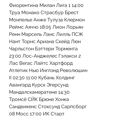
Фиорентина Милан Лига 1 14:00 
Труа Монако Страсбур Брест 
Монпелье Анже Тулуза Клермон 
Реймс Аяччо 18:05 Лион Лорьян 
Ренн Марсель Ланс Лилль ПСЖ 
Нант Торнс Ариана Скейд Люн 
Чарльстон Бэттери Тормента 
23:00 Лос-Анджелес Гэлакси 2 
Лас Вегас Лайтс Хартфорд 
Атлетик Нью Инглэнд Революшин 
II 02:30 11:00 Кубань Холдинг 
Авангард Курск Эгерсунд 
Мандалскамератене 14:30 
Тромсё СЙК Брюне Хонка 
Сандвикенс Стоксунд Сарпсборг 
08 Мосс 17:00 ИК Старт 
Саннефьорд Мариехамн Паргас 
Остановлен Ислочь Гомель 04.