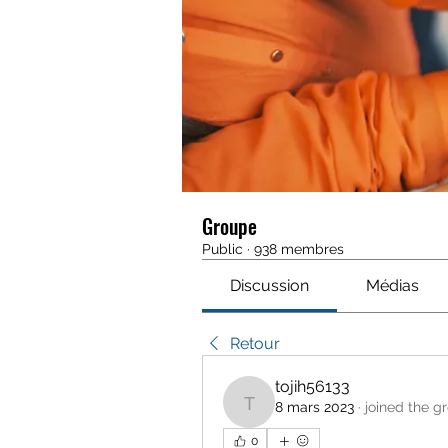
Groupe
Public
·
938 membres
Discussion
Médias
Retour
tojih56133
8 mars 2023
·
joined the g
tojih56133
0