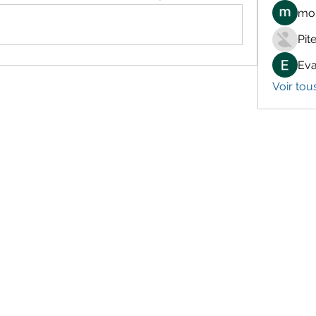
mon
Pit
Eva
Voir tou