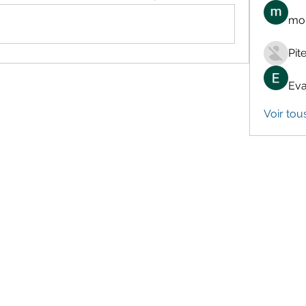
mon
Pit
Eva
Voir tou