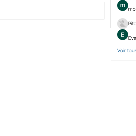
mon
Pit
Eva
Voir tou