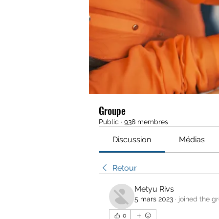
Groupe
Public
·
938 membres
Discussion
Médias
Retour
Metyu Rivs
5 mars 2023
·
joined the g
0