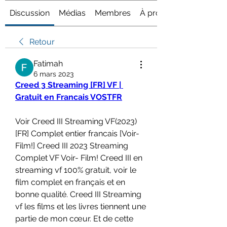
Discussion
Médias
Membres
À propos
Retour
Fatimah
6 mars 2023
Creed 3 Streaming [FR] VF | 
Gratuit en Francais VOSTFR
Voir Creed III Streaming VF(2023) 
[FR] Complet entier francais [Voir-
Film!] Creed III 2023 Streaming 
Complet VF Voir- Film! Creed III en 
streaming vf 100% gratuit, voir le 
film complet en français et en 
bonne qualité. Creed III Streaming 
vf les films et les livres tiennent une 
partie de mon cœur. Et de cette 