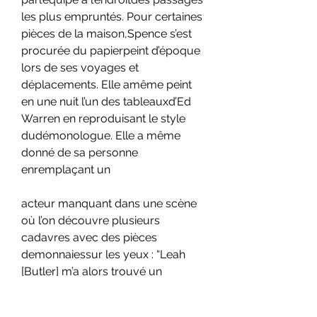
les plus empruntés. Pour certaines 
pièces de la maison,Spence s’est 
procurée du papierpeint d’époque 
lors de ses voyages et 
déplacements. Elle amême peint 
en une nuit l’un des tableauxd’Ed 
Warren en reproduisant le style 
dudémonologue. Elle a même 
donné de sa personne 
enremplaçant un
acteur manquant dans une scène 
où l’on découvre plusieurs 
cadavres avec des pièces 
demonnaiessur les yeux : “Leah 
[Butler] m’a alors trouvé un 
costume, ce qui n’est pas 
évident,car je suis trèsgrande, et je 