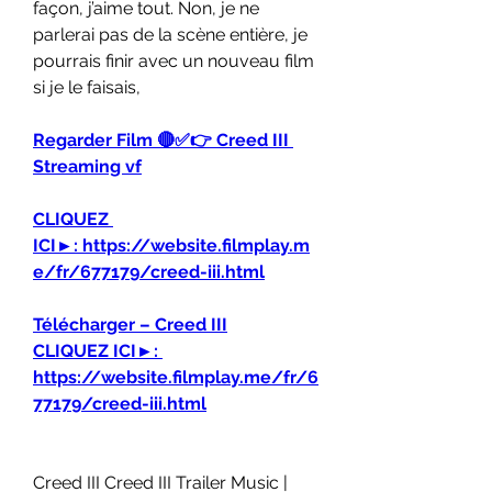
façon, j’aime tout. Non, je ne 
parlerai pas de la scène entière, je 
pourrais finir avec un nouveau film 
si je le faisais,
Regarder Film 🔴✅👉 Creed III 
Streaming vf
CLIQUEZ 
ICI►: https://website.filmplay.m
e/fr/677179/creed-iii.html
Télécharger – Creed III
CLIQUEZ ICI►: 
https://website.filmplay.me/fr/6
77179/creed-iii.html
Creed III Creed III Trailer Music | 