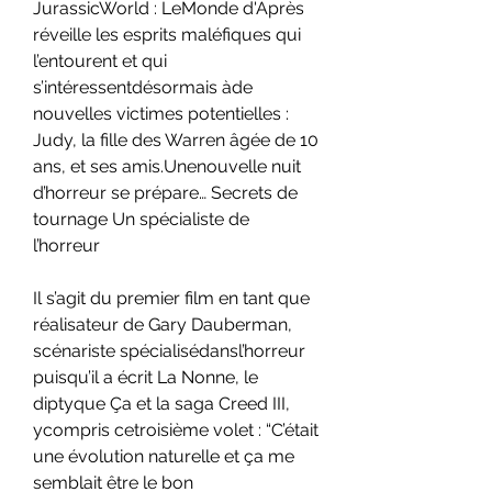
JurassicWorld : LeMonde d'Après 
réveille les esprits maléfiques qui 
l’entourent et qui 
s’intéressentdésormais àde 
nouvelles victimes potentielles : 
Judy, la fille des Warren âgée de 10 
ans, et ses amis.Unenouvelle nuit 
d’horreur se prépare… Secrets de 
tournage Un spécialiste de 
l’horreur
Il s’agit du premier film en tant que 
réalisateur de Gary Dauberman, 
scénariste spécialisédansl’horreur 
puisqu’il a écrit La Nonne, le 
diptyque Ça et la saga Creed III, 
ycompris cetroisième volet : “C’était 
une évolution naturelle et ça me 
semblait être le bon 