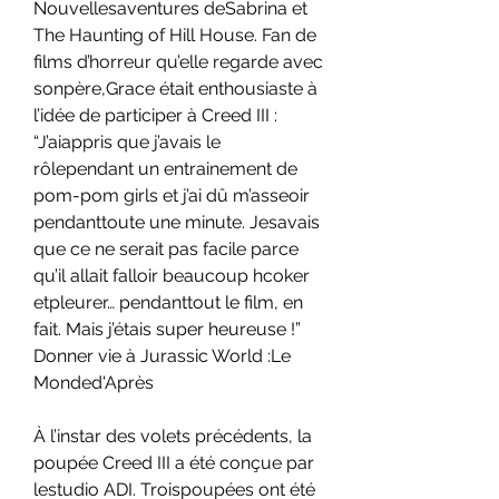
Nouvellesaventures deSabrina et 
The Haunting of Hill House. Fan de 
films d’horreur qu’elle regarde avec 
sonpère,Grace était enthousiaste à 
l’idée de participer à Creed III : 
“J’aiappris que j’avais le 
rôlependant un entrainement de 
pom-pom girls et j’ai dû m’asseoir 
pendanttoute une minute. Jesavais 
que ce ne serait pas facile parce 
qu’il allait falloir beaucoup hcoker 
etpleurer… pendanttout le film, en 
fait. Mais j’étais super heureuse !” 
Donner vie à Jurassic World :Le 
Monded'Après
À l’instar des volets précédents, la 
poupée Creed III a été conçue par 
lestudio ADI. Troispoupées ont été 