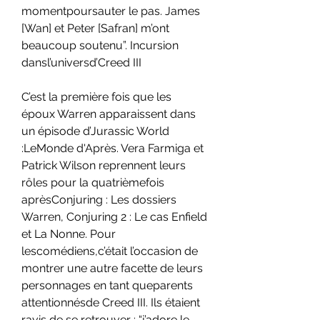
momentpoursauter le pas. James 
[Wan] et Peter [Safran] m’ont 
beaucoup soutenu”. Incursion 
dansl’universd’Creed III
C’est la première fois que les 
époux Warren apparaissent dans 
un épisode d’Jurassic World 
:LeMonde d'Après. Vera Farmiga et 
Patrick Wilson reprennent leurs 
rôles pour la quatrièmefois 
aprèsConjuring : Les dossiers 
Warren, Conjuring 2 : Le cas Enfield 
et La Nonne. Pour 
lescomédiens,c’était l’occasion de 
montrer une autre facette de leurs 
personnages en tant queparents 
attentionnésde Creed III. Ils étaient 
ravis de se retrouver : “j’adore le 