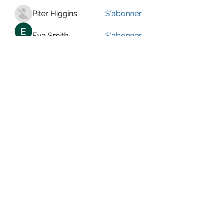
Piter Higgins
S'abonner
Eva Smith
S'abonner
Voir tous les membres (938)
LE CENTRE JURA BERNOIS
Formulaire d'abonnement
Envoyer