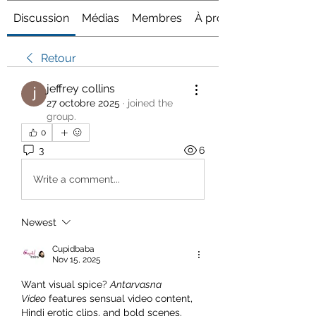
Discussion
Médias
Membres
À propos
Retour
jeffrey collins
27 octobre 2025
·
joined the
group.
0
3
6
Write a comment...
Newest
Cupidbaba
Nov 15, 2025
Want visual spice? 
Antarvasna 
Video
 features sensual video content, 
Hindi erotic clips, and bold scenes. 