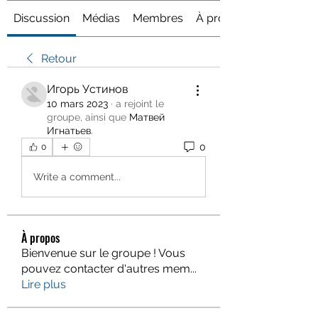
Discussion
Médias
Membres
À propos
Retour
Игорь Устинов
10 mars 2023
·
a rejoint le
groupe, ainsi que
Матвей
Игнатьев
.
0
0
Write a comment...
À propos
Bienvenue sur le groupe ! Vous
pouvez contacter d'autres mem
...
Lire plus