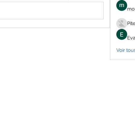
mon
Pit
Eva
Voir tou