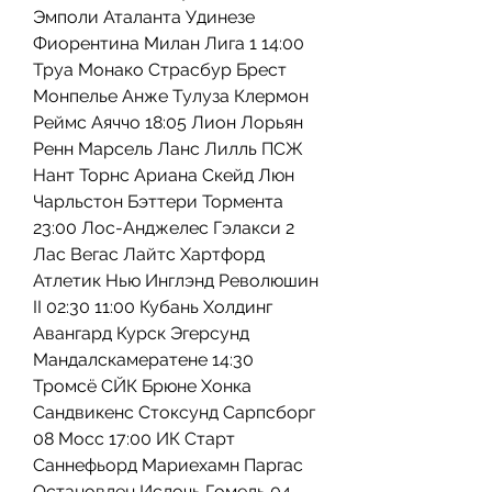
Эмполи Аталанта Удинезе 
Фиорентина Милан Лига 1 14:00 
Труа Монако Страсбур Брест 
Монпелье Анже Тулуза Клермон 
Реймс Аяччо 18:05 Лион Лорьян 
Ренн Марсель Ланс Лилль ПСЖ 
Нант Торнс Ариана Скейд Люн 
Чарльстон Бэттери Тормента 
23:00 Лос-Анджелес Гэлакси 2 
Лас Вегас Лайтс Хартфорд 
Атлетик Нью Инглэнд Революшин 
II 02:30 11:00 Кубань Холдинг 
Авангард Курск Эгерсунд 
Мандалскамератене 14:30 
Тромсё СЙК Брюне Хонка 
Сандвикенс Стоксунд Сарпсборг 
08 Мосс 17:00 ИК Старт 
Саннефьорд Мариехамн Паргас 
Остановлен Ислочь Гомель 04.