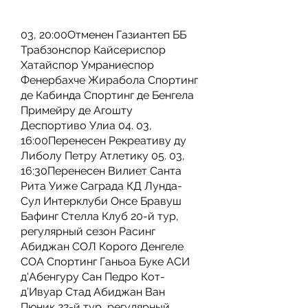
03, 20:00Отменен Газиантеп ББ 
Трабзонспор Кайсериспор 
Хатайспор Умраниеспор 
Фенербахче Жирабола Спортинг 
де Кабинда Спортинг де Бенгела 
Примейру де Агошту 
Деспортиво Улиа 04. 03, 
16:00Перенесен Рекреативу ду 
Либолу Петру Атлетику 05. 03, 
16:30Перенесен Вилиет Санта 
Рита Уиже Саграда КД Лунда-
Сул Интерклуби Онсе Бравуш 
Бафинг Стелла Клуб 20-й тур, 
регулярный сезон Расинг 
Абиджан СОЛ Корого Денгеле 
СОА Спортинг Ганьоа Буке АСИ 
д'Абенгуру Сан Педро Кот-
д’Ивуар Стад Абиджан Ван 
Пюник 22-й тур, регулярный 