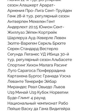
сезон Алашкерт Арарат-
Армения Про-Лига Сент-Труйден 
Генк 28-й тур, регулярный сезон 
Антверпен Мехелен Гент 
Андерлехт 20:15 Юнион Сент-
Жиллуаз Эйпен Кортрейк 
Шарлеруа Ауд-Хеверле Левен 
Зюлте-Варегем Серкль Брюгге 
Серен Стандард Вестерло 
Сегунда Леганес УД Ибица 30-й 
тур, регулярный сезон Альбасете 
Спортинг Хихон Малага Расинг 
Луго Сарагоса Понферрадина 
Картахена Бургос Гранада Уэска 
Леванте Тенерифе Эйбар 
Мирандес Реал Овьедо Львов 
U19 Минай U19 Кубок Норвегии 
Буде-Глимт 4 раунд 
Национальный чемпионат Рабо 
Пейше Васку да Гама Видигейра 