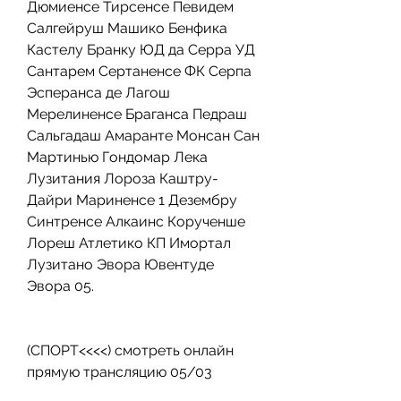
Дюмиенсе Тирсенсе Певидем 
Салгейруш Машико Бенфика 
Кастелу Бранку ЮД да Серра УД 
Сантарем Сертаненсе ФК Серпа 
Эсперанса де Лагош 
Мерелиненсе Браганса Педраш 
Сальгадаш Амаранте Монсан Сан 
Мартинью Гондомар Лека 
Лузитания Лороза Каштру-
Дайри Мариненсе 1 Дезембру 
Синтренсе Алкаинс Корученше 
Лореш Атлетико КП Имортал 
Лузитано Эвора Ювентуде 
Эвора 05.
(СПОРТ<<<<) смотреть онлайн 
прямую трансляцию 05/03