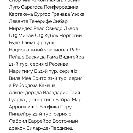
Луго Сарагоса Понферрадина 
Картахена Бургос Гранада Уэска 
Леванте Тенерифе Эйбар 
Мирандес Реал Овьедо Львов 
U19 Минай U19 Кубок Норвегии 
Буде-Глимт 4 раунд 
Национальный чемпионат Рабо 
Пейше Васку да Гама Видигейра 
21-й тур, серия d Ресенде 
Маритиму Б 21-й тур, серия b 
Вила Меа Брито 21-й тур, серия 
а Ребордоза Камача 
Альпендорада Валадарис Гайя 
Гуарда Деспортива Бейра-Мар 
Арроншиш e Бенфика Перу 
Пиньейру 21-й тур, серия c 
Фабрил Баррейро Восточный 
дракон Вилар-де-Пердизеш 