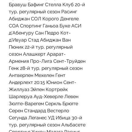
Бравуш Бафинг Стелла Клуб 20-й 
тур, регулярный сезон Расинг 
Абиджан СОЛ Корого Денгеле 
СОА Спортинг Ганьоа Буке АСИ 
д'Абенгуру Сан Педро Кот-
д’Ивуар Стад Абиджан Ван 
Пюник 22-й тур, регулярный 
сезон Алашкерт Арарат-
Армения Про-Лига Сент-Труйден 
Генк 28-й тур, регулярный сезон 
Антверпен Мехелен Гент 
Андерлехт 20:15 Юнион Сент-
Жиллуаз Эйпен Кортрейк 
Шарлеруа Ауд-Хеверле Левен 
Зюлте-Варегем Серкль Брюгге 
Серен Стандард Вестерло 
Сегунда Леганес УД Ибица 30-й 
тур, регулярный сезон Альбасете 
Спортинг Хихон Малага Расинг 