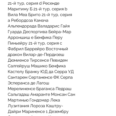
21-й тур, серия d Ресенде 
Маритиму Б 21-й тур, серия b 
Вила Меа Брито 21-й тур, серия 
а Ребордоза Камача 
Альпендорада Валадарис Гайя 
Гуарда Деспортива Бейра-Мар 
Арроншиш e Бенфика Перу 
Пиньейру 21-й тур, серия c 
Фабрил Баррейро Восточный 
дракон Вилар-де-Пердизеш 
Дюмиенсе Тирсенсе Певидем 
Салгейруш Машико Бенфика 
Кастелу Бранку ЮД да Серра УД 
Сантарем Сертаненсе ФК Серпа 
Эсперанса де Лагош 
Мерелиненсе Браганса Педраш 
Сальгадаш Амаранте Монсан Сан 
Мартинью Гондомар Лека 
Лузитания Лороза Каштру-
Дайри Мариненсе 1 Дезембру 