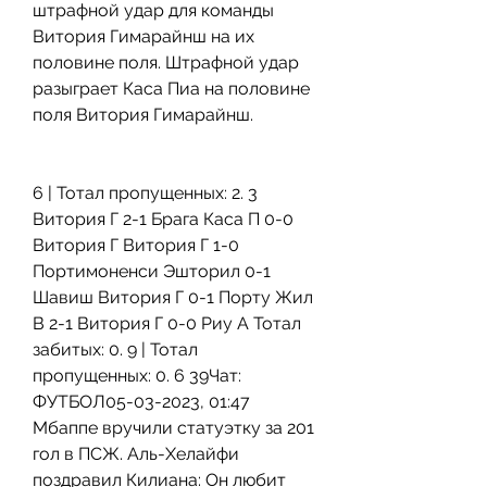
штрафной удар для команды 
Витория Гимарайнш на их 
половине поля. Штрафной удар 
разыграет Каса Пиа на половине 
поля Витория Гимарайнш.
6 | Тотал пропущенных: 2. 3 
Витория Г 2-1 Брага Каса П 0-0 
Витория Г Витория Г 1-0 
Портимоненси Эшторил 0-1 
Шавиш Витория Г 0-1 Порту Жил 
В 2-1 Витория Г 0-0 Риу А Тотал 
забитых: 0. 9 | Тотал 
пропущенных: 0. 6 39Чат: 
ФУТБОЛ05-03-2023, 01:47 
Мбаппе вручили статуэтку за 201 
гол в ПСЖ. Аль-Хелайфи 
поздравил Килиана: Он любит 