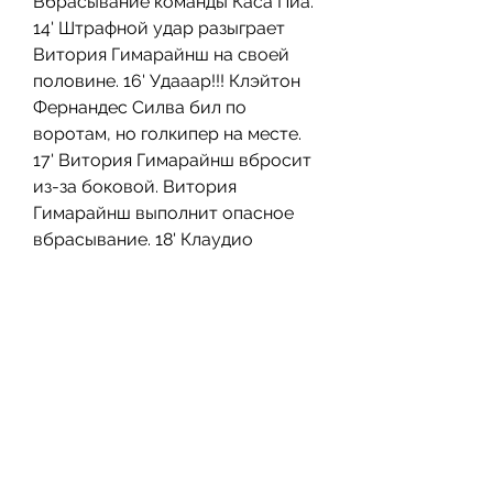
Вбрасывание команды Каса Пиа. 
14' Штрафной удар разыграет 
Витория Гимарайнш на своей 
половине. 16' Удааар!!! Клэйтон 
Фернандес Силва бил по 
воротам, но голкипер на месте. 
17' Витория Гимарайнш вбросит 
из-за боковой. Витория 
Гимарайнш выполнит опасное 
вбрасывание. 18' Клаудио 
Перейра назначает 
вбрасывание, Каса Пиа 
выполнит вбрасывание.
45+1' Не попадает в створ 
Алиссон Сафира. Мяч ушел за 
лицевую линию, Каса Пиа 
разыграет от ворот. Перерыв 