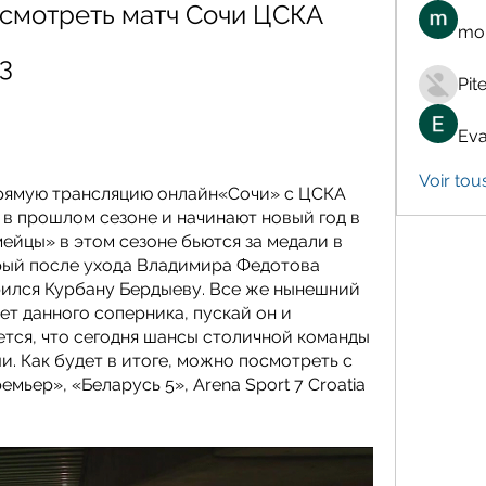
смотреть матч Сочи ЦСКА 
mon
3
Pit
Eva
Voir tou
прямую трансляцию онлайн«Сочи» с ЦСКА 
в прошлом сезоне и начинают новый год в 
ейцы» в этом сезоне бьются за медали в 
рый после ухода Владимира Федотова 
рился Курбану Бердыеву. Все же нынешний 
т данного соперника, пускай он и 
ется, что сегодня шансы столичной команды 
. Как будет в итоге, можно посмотреть с 
емьер», «Беларусь 5», Arena Sport 7 Croatia 