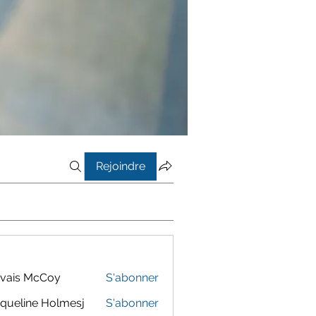
Rejoindre
vais McCoy
S'abonner
queline Holmesj
S'abonner