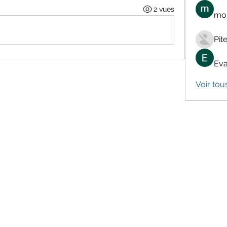
2 vues
mon
Pit
Eva
Voir tou