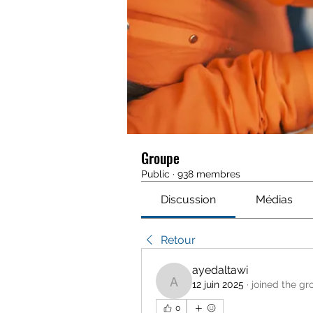
Groupe
Public
·
938 membres
Discussion
Médias
Retour
ayedaltawi
12 juin 2025
·
joined the gr
ayedaltawi
0