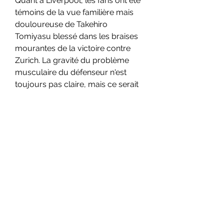
Quant à Liverpool, les fans ont été 
témoins de la vue familière mais 
douloureuse de Takehiro 
Tomiyasu blessé dans les braises 
mourantes de la victoire contre 
Zurich. La gravité du problème 
musculaire du défenseur n'est 
toujours pas claire, mais ce serait 
un choc de le voir s'aligner ici.
Emile Smith Rowe – qui a marqué 
lors de chacune des deux 
dernières victoires de Liverpool à 
Stamford Bridge – est toujours 
absent après avoir subi une 
opération à l'aine, et un problème 
dans la même zone pourrait 
également forcer Matt Turner à se 
retirer, mais Arteta a reçu deux 
majeurs booste en milieu de 