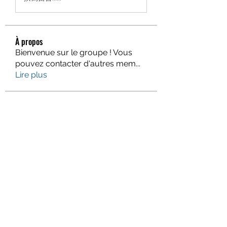
À propos
Bienvenue sur le groupe ! Vous
pouvez contacter d'autres mem
...
Lire plus
membres
Gervais McCoy
S'abonner
Jacqueline Holmesj
S'abonner
monali Raut
S'abonner
Piter Higgins
S'abonner
Eva Smith
S'abonner