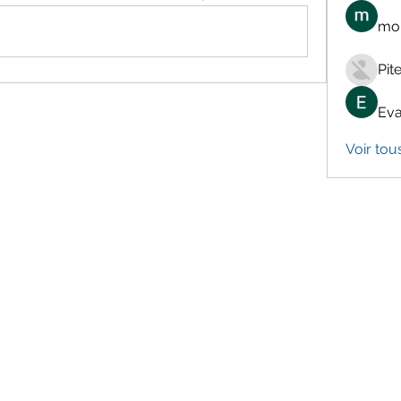
mon
Pit
Eva
Voir tou