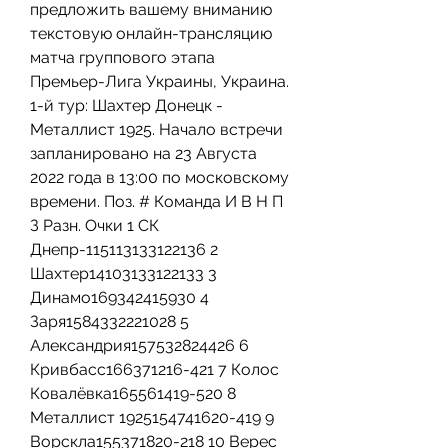
предложить вашему вниманию 
текстовую онлайн-трансляцию 
матча группового этапа 
Премьер-Лига Украины, Украина. 
1-й тур: Шахтер Донецк - 
Металлист 1925. Начало встречи 
запланировано на 23 Августа 
2022 года в 13:00 по московскому 
времени. Поз. # Команда И В Н П 
З Разн. Очки 1 СК 
Днепр-115113133122136 2 
Шахтер14103133122133 3 
Динамо169342415930 4 
Заря1584332221028 5 
Александрия157532824426 6 
Кривбасс166371216-421 7 Колос 
Ковалёвка165561419-520 8 
Металлист 1925154741620-419 9 
Ворскла155371820-218 10 Верес 