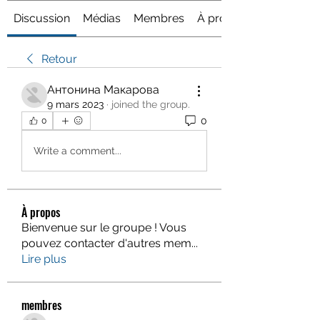
Discussion
Médias
Membres
À propos
Retour
Антонина Макарова
9 mars 2023
·
joined the group.
0
0
Write a comment...
À propos
Bienvenue sur le groupe ! Vous
pouvez contacter d'autres mem
...
Lire plus
membres