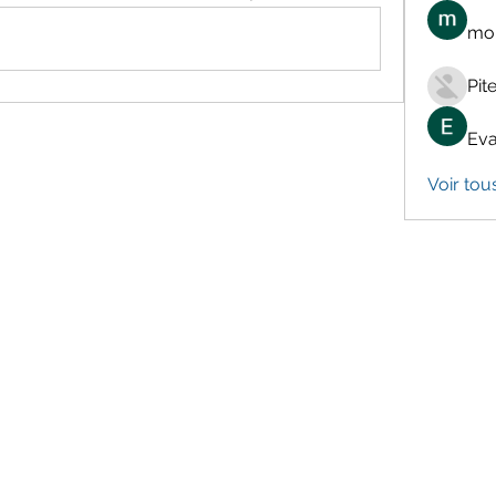
mon
Pit
Eva
Voir tou