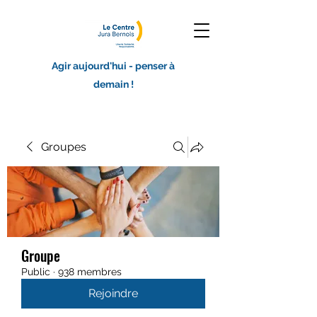
Agir aujourd'hui - penser à
demain !
Groupes
Groupe
Public
·
938 membres
Rejoindre