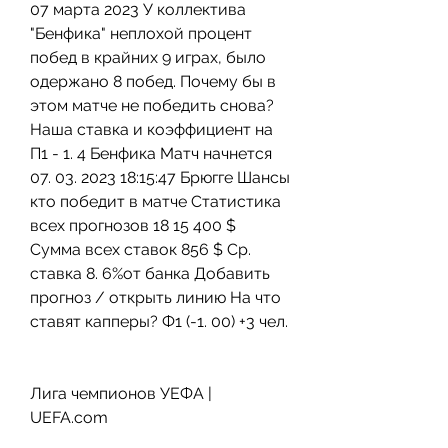
07 марта 2023 У коллектива 
"Бенфика" неплохой процент 
побед в крайних 9 играх, было 
одержано 8 побед. Почему бы в 
этом матче не победить снова? 
Наша ставка и коэффициент на 
П1 - 1. 4 Бенфика Матч начнется 
07. 03. 2023 18:15:47 Брюгге Шансы 
кто победит в матче Статистика 
всех прогнозов 18 15 400 $ 
Сумма всех ставок 856 $ Ср. 
ставка 8. 6%от банка Добавить 
прогноз / открыть линию На что 
ставят капперы? Ф1 (-1. 00) +3 чел.
Лига чемпионов УЕФА | 
UEFA.com