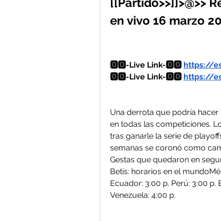
[[Partido>>]]>@>> R
en vivo 16 marzo 2
🅾️🅾️-Live Link-🅾️🅾️ 
https://e
🅾️🅾️-Live Link-🅾️🅾️ 
https://e
Una derrota que podría hacer 
en todas las competiciones. Lo
tras ganarle la serie de playof
semanas se coronó como camp
Gestas que quedaron en segundo
Betis: horarios en el mundoMéxi
Ecuador: 3:00 p. Perú: 3:00 p. E
Venezuela: 4:00 p.