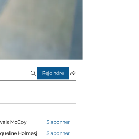
Rejoindre
vais McCoy
S'abonner
queline Holmesj
S'abonner