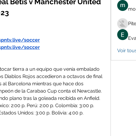
eal Betis v Manchester United 
mon
023
Pit
Eva
spntv.live/soccer
spntv.live/soccer
Voir tou
tocar tierra a un equipo que venía embalado 
s Diablos Rojos accedieron a octavos de final 
fs al Barcelona mientras que hace dos 
eón de la Carabao Cup conta el Newcastle. 
 plano tras la goleada recibida en Anfield. 
co: 2:00 p. Perú: 2:00 p. Colombia: 3:00 p. 
stados Unidos: 3:00 p. Bolivia: 4:00 p. 