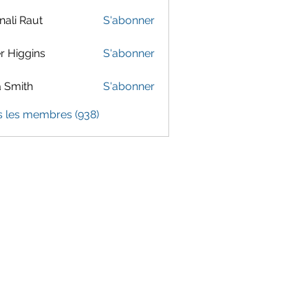
ali Raut
S'abonner
er Higgins
S'abonner
 Smith
S'abonner
s les membres (938)